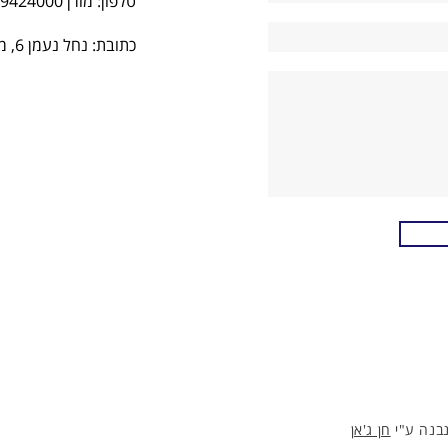
טלפון: מורן 050-9424000
כתובת: נחל נעמן 6, מודיעין.
נבנה ע"י
חן ג'אן